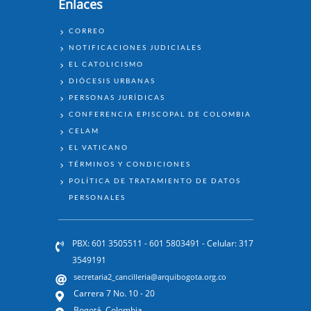
Enlaces
ENLACES
CORREO
NOTIFICACIONES JUDICIALES
EL CATOLICISMO
DIÓCESIS URBANAS
PERSONAS JURÍDICAS
CONFERENCIA EPISCOPAL DE COLOMBIA
CELAM
EL VATICANO
TÉRMINOS Y CONDICIONES
POLÍTICA DE TRATAMIENTO DE DATOS
PERSONALES
PBX: 601 3505511 - 601 5803491 - Celular: 317
3549191
secretaria2_cancilleria@arquibogota.org.co
Carrera 7 No. 10 - 20
Bogotá, Colombia